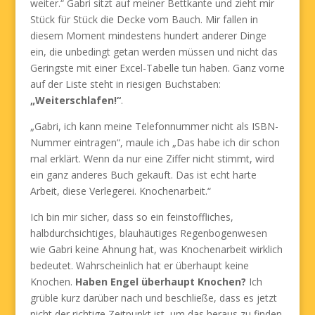
weiter.“ Gabri sitzt auf meiner Bettkante und zieht mir
Stück für Stück die Decke vom Bauch. Mir fallen in
diesem Moment mindestens hundert anderer Dinge
ein, die unbedingt getan werden müssen und nicht das
Geringste mit einer Excel-Tabelle tun haben. Ganz vorne
auf der Liste steht in riesigen Buchstaben:
„Weiterschlafen!“
.
„Gabri, ich kann meine Telefonnummer nicht als ISBN-
Nummer eintragen“, maule ich „Das habe ich dir schon
mal erklärt. Wenn da nur eine Ziffer nicht stimmt, wird
ein ganz anderes Buch gekauft. Das ist echt harte
Arbeit, diese Verlegerei. Knochenarbeit.“
Ich bin mir sicher, dass so ein feinstoffliches,
halbdurchsichtiges, blauhäutiges Regenbogenwesen
wie Gabri keine Ahnung hat, was Knochenarbeit wirklich
bedeutet. Wahrscheinlich hat er überhaupt keine
Knochen.
Haben Engel überhaupt Knochen?
Ich
grüble kurz darüber nach und beschließe, dass es jetzt
nicht der richtige Zeitpunkt ist, um das heraus zu finden.